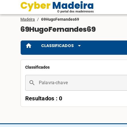
Cyber Madeira
O portal dos madeirenses
Madeira
/
69HugoFernandes69
69HugoFernandes69
home
arrow_drop_down
CLASSIFICADOS
Classificados
search
Palavra-chave
Resultados : 0