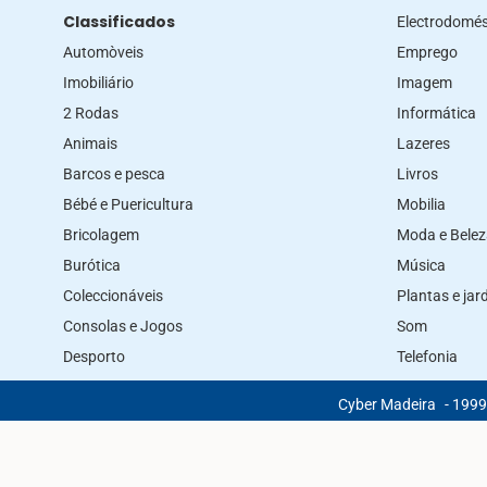
Classificados
Electrodomés
Automòveis
Emprego
Imobiliário
Imagem
2 Rodas
Informática
Animais
Lazeres
Barcos e pesca
Livros
Bébé e Puericultura
Mobilia
Bricolagem
Moda e Bele
Burótica
Música
Coleccionáveis
Plantas e ja
Consolas e Jogos
Som
Desporto
Telefonia
Cyber Madeira
- 1999