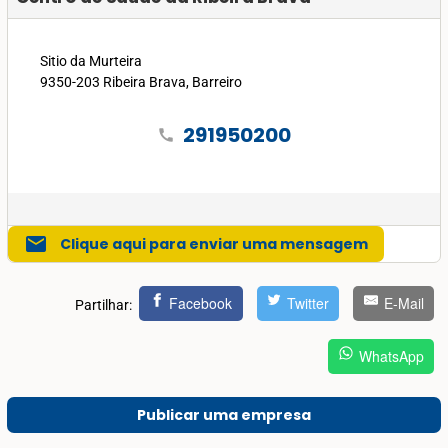
Sitio da Murteira
9350-203 Ribeira Brava, Barreiro
291950200
call
mail
Clique aqui para enviar uma mensagem
Facebook
Twitter
E-Mail
Partilhar:
WhatsApp
Publicar uma empresa