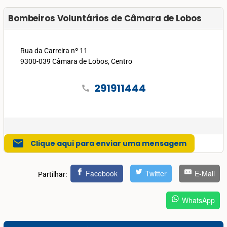
Bombeiros Voluntários de Câmara de Lobos
Rua da Carreira nº 11
9300-039 Câmara de Lobos, Centro
291911444
call
mail
Clique aqui para enviar uma mensagem
Facebook
Twitter
E-Mail
Partilhar:
WhatsApp