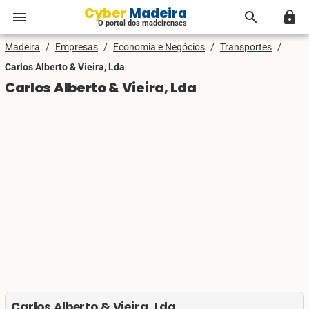
Cyber Madeira
menu
search
lock
O portal dos madeirenses
Madeira
/
Empresas
/
Economia e Negócios
/
Transportes
/
Carlos Alberto & Vieira, Lda
Carlos Alberto & Vieira, Lda
Carlos Alberto & Vieira, Lda