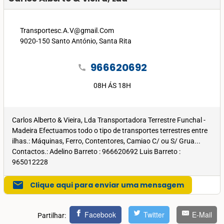
Transportesc.A.V@gmail.Com
9020-150 Santo António, Santa Rita
966620692
call
08H ÁS 18H
Carlos Alberto & Vieira, Lda Transportadora Terrestre Funchal -
Madeira Efectuamos todo o tipo de transportes terrestres entre
ilhas.: Máquinas, Ferro, Contentores, Camiao C/ ou S/ Grua...
Contactos.: Adelino Barreto : 966620692 Luis Barreto :
965012228
mail
Clique aqui para enviar uma mensagem
Facebook
Twitter
E-Mail
Partilhar: