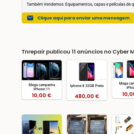
Também Vendemos: Equipamentos, capas e películas de q
mail
Clique aqui para enviar uma mensagem
Tnrepair publicou 11
anúncios no
Cyber M
Mega ca
Mega campanha
Iphone 8 32GB Preto
iPho
iPhone 11
10,0
10,00 €
480,00 €