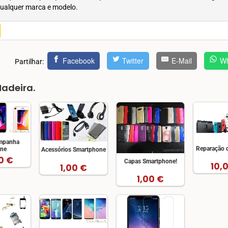
ualquer marca e modelo.
Facebook
Twitter
E-Mail
Wh
Partilhar:
adeira.
mpanha
Reparação 
ne
Acessórios Smartphone
0 €
Capas Smartphone!
10,
1,00 €
1,00 €