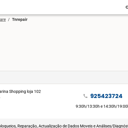
C
are
/
Tnrepair
rina Shopping loja 102
925423724
call
o
9:30h/13:30h e 14:30h/19:00
sbloqueios, Reparação, Actualização de Dados Moveis e Análises/Diagnós