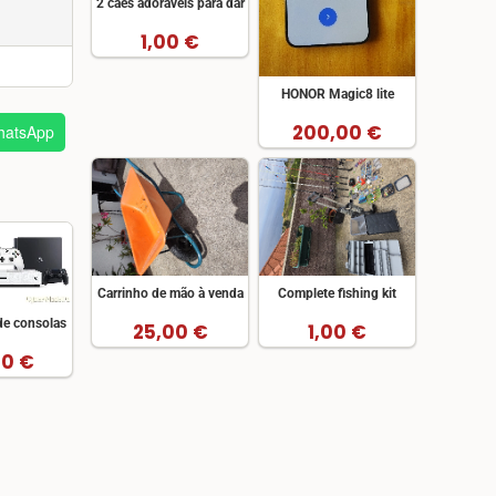
2 cães adoráveis para dar
1,00 €
HONOR Magic8 lite
200,00 €
atsApp
Carrinho de mão à venda
Complete fishing kit
de consolas
25,00 €
1,00 €
00 €