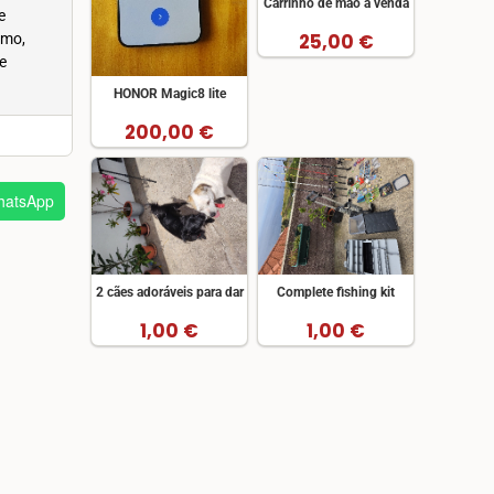
Carrinho de mão à venda
e
25,00 €
omo,
e
HONOR Magic8 lite
200,00 €
atsApp
2 cães adoráveis para dar
Complete fishing kit
1,00 €
1,00 €