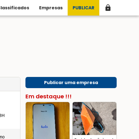
lock
lassificados
Empresas
PUBLICAR
Publicar uma empresa
Em destaque !!!
13H
omo