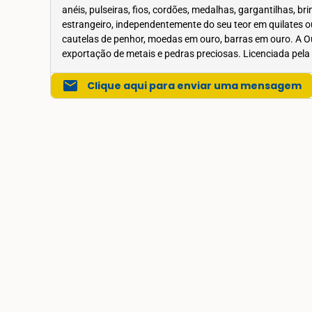
anéis, pulseiras, fios, cordões, medalhas, gargantilhas, 
estrangeiro, independentemente do seu teor em quilates
cautelas de penhor, moedas em ouro, barras em ouro. A O
exportação de metais e pedras preciosas. Licenciada pela
mail
Clique aqui para enviar uma mensagem