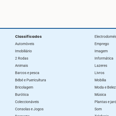
Classificados
Electrodomés
Automòveis
Emprego
Imobiliário
Imagem
2 Rodas
Informática
Animais
Lazeres
Barcos e pesca
Livros
Bébé e Puericultura
Mobilia
Bricolagem
Moda e Bele
Burótica
Música
Coleccionáveis
Plantas e ja
Consolas e Jogos
Som