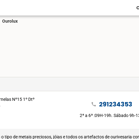
C
Ourolux
rnelas Nº15 1º Dtº
291234353
call
o
2ª a 6ª :09H-19h. Sábado 9h-
o de metais preciosos, jóias e todos os artefactos de ourivesaria c