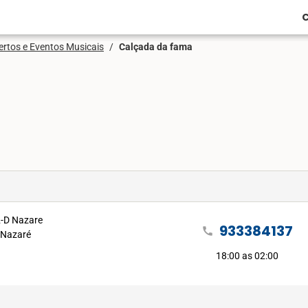
C
rtos e Eventos Musicais
/
Calçada da fama
2-D Nazare
933384137
call
 Nazaré
18:00 as 02:00