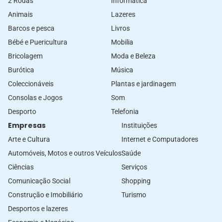
2 Rodas
Informática
Animais
Lazeres
Barcos e pesca
Livros
Bébé e Puericultura
Mobilia
Bricolagem
Moda e Beleza
Burótica
Música
Coleccionáveis
Plantas e jardinagem
Consolas e Jogos
Som
Desporto
Telefonia
Empresas
Instituições
Arte e Cultura
Internet e Computadores
Automóveis, Motos e outros Veículos
Saúde
Ciências
Serviços
Comunicação Social
Shopping
Construção e Imobiliário
Turismo
Desportos e lazeres