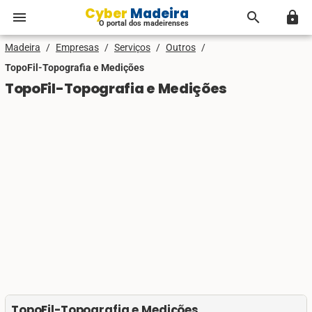
Cyber Madeira
menu
search
lock
O portal dos madeirenses
Madeira
/
Empresas
/
Serviços
/
Outros
/
TopoFil-Topografia e Medições
TopoFil-Topografia e Medições
TopoFil-Topografia e Medições