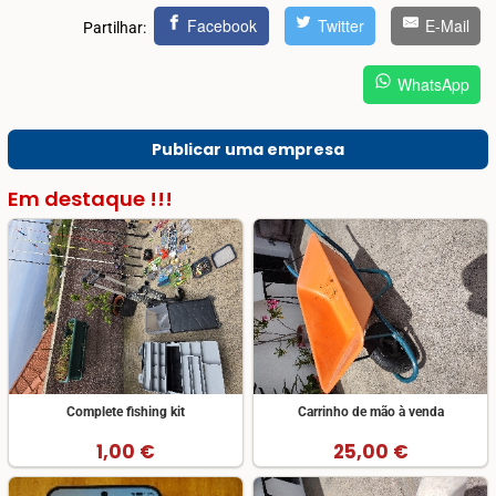
Facebook
Twitter
E-Mail
Partilhar:
WhatsApp
Publicar uma empresa
Em destaque !!!
Complete fishing kit
Carrinho de mão à venda
1,00 €
25,00 €