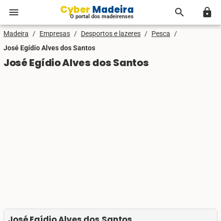
Cyber Madeira
menu
search
lock
O portal dos madeirenses
Madeira
/
Empresas
/
Desportos e lazeres
/
Pesca
/
José Egídio Alves dos Santos
José Egídio Alves dos Santos
José Egídio Alves dos Santos