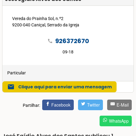
Vereda do Prainha Sol, n.º2
9200-040 Caniçal, Serrado da Igreja
926372670
call
09-18
Particular
mail
Clique aqui para enviar uma mensagem
Facebook
Twitter
E-Mail
Partilhar:
WhatsApp
José Egídio Alves dos Santos publicou 1