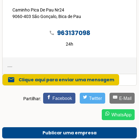
Caminho Pica De Pau Nr24
9060-403 São Gonçalo, Bica de Pau
963137098
call
24h
....
mail
Clique aqui para enviar uma mensagem
Facebook
Twitter
E-Mail
Partilhar:
WhatsApp
Publicar uma empresa