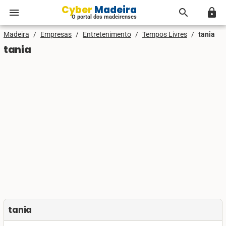
Cyber Madeira
menu
search
lock
O portal dos madeirenses
Madeira
/
Empresas
/
Entretenimento
/
Tempos Livres
/
tania
tania
tania