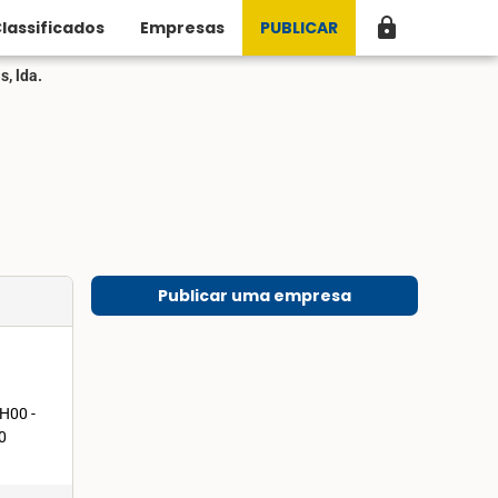
lock
lassificados
Empresas
PUBLICAR
, lda.
Publicar uma empresa
H00 -
0