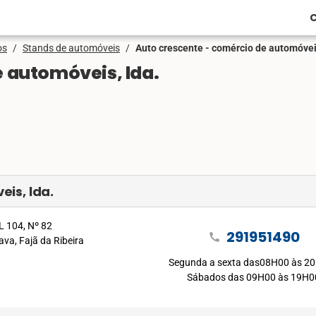
C
os
/
Stands de automóveis
/
Auto crescente - comércio de automóveis
 automóveis, lda.
is, lda.
 104, Nº 82
291951490
call
ava, Fajã da Ribeira
Segunda a sexta das08H00 às 20
Sábados das 09H00 às 19H0