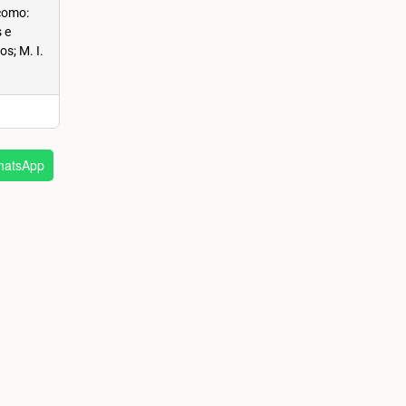
como:
 e
s; M. I.
atsApp