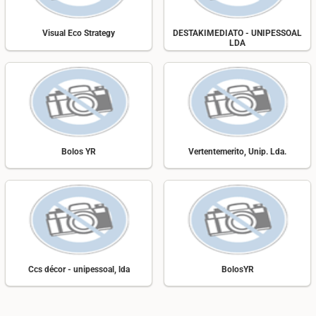
Visual Eco Strategy
DESTAKIMEDIATO - UNIPESSOAL
LDA
Bolos YR
Vertentemerito, Unip. Lda.
Ccs décor - unipessoal, lda
BolosYR