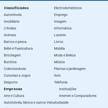
Classificados
Electrodomésticos
Automòveis
Emprego
Imobiliário
Imagem
2 Rodas
Informática
Animais
Lazeres
Barcos e pesca
Livros
Bébé e Puericultura
Mobilia
Bricolagem
Moda e Beleza
Burótica
Música
Coleccionáveis
Plantas e jardinagem
Consolas e Jogos
Som
Desporto
Telefonia
Empresas
Instituições
Arte e Cultura
Internet e Computadores
Automóveis, Motos e outros Veículos
Saúde