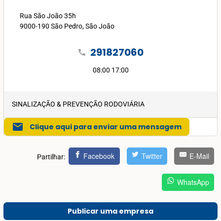
Rua São João 35h
9000-190 São Pedro, São João
291827060
call
08:00 17:00
SINALIZAÇÃO & PREVENÇÃO RODOVIÁRIA
mail
Clique aqui para enviar uma mensagem
Facebook
Twitter
E-Mail
Partilhar:
WhatsApp
Publicar uma empresa