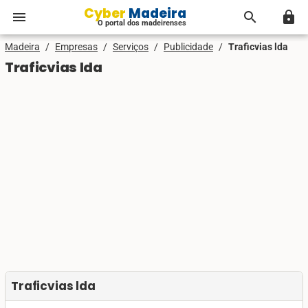
Cyber Madeira
menu
search
lock
O portal dos madeirenses
Madeira
/
Empresas
/
Serviços
/
Publicidade
/
Traficvias lda
Traficvias lda
Traficvias lda