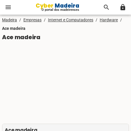
Cyber Madeira
menu
search
lock
O portal dos madeirenses
Madeira
/
Empresas
/
Internet e Computadores
/
Hardware
/
Ace madeira
Ace madeira
Ace madeira