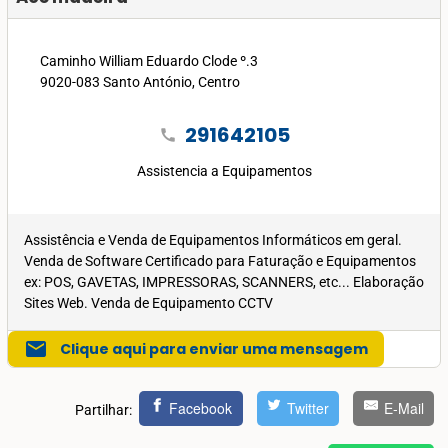
Caminho William Eduardo Clode º.3
9020-083 Santo António, Centro
291642105
call
Assistencia a Equipamentos
Assistência e Venda de Equipamentos Informáticos em geral.
Venda de Software Certificado para Faturação e Equipamentos
ex: POS, GAVETAS, IMPRESSORAS, SCANNERS, etc... Elaboração
Sites Web. Venda de Equipamento CCTV
mail
Clique aqui para enviar uma mensagem
Facebook
Twitter
E-Mail
Partilhar: