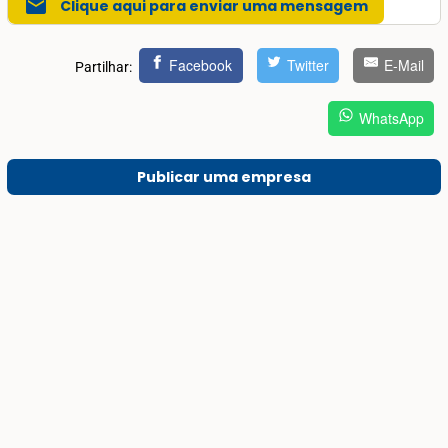
mail
Clique aqui para enviar uma mensagem
Facebook
Twitter
E-Mail
Partilhar:
WhatsApp
Publicar uma empresa