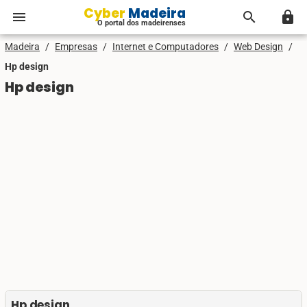
Cyber Madeira
menu
search
lock
O portal dos madeirenses
Madeira
/
Empresas
/
Internet e Computadores
/
Web Design
/
Hp design
Hp design
Hp design