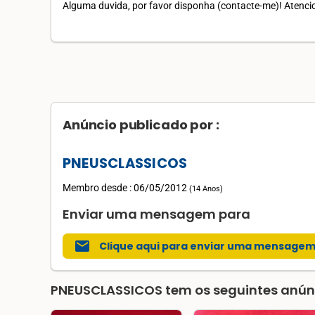
Alguma duvida, por favor disponha (contacte-me)! Atenc
Anúncio publicado por :
PNEUSCLASSICOS
Membro desde : 06/05/2012
(
14 Anos
)
Enviar uma mensagem para
mail
Clique aqui para enviar uma mensage
PNEUSCLASSICOS
tem os seguintes anúnc