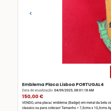
chevron_left
Emblema Placa Lisboa PORTUGAL4
Data de atualização :
04/09/2025, 08:01:18 AM
150,00 €
VENDO, uma placa/ emblema (Badge) em metal da bela cidad
classico ou para colecao! Tamanho = 7,3cms x 10,3cms Apr