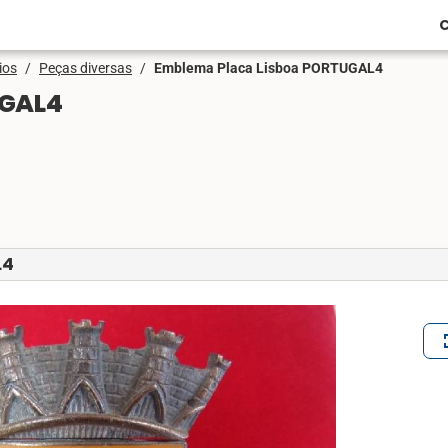
C
ios
/
Peças diversas
/
Emblema Placa Lisboa PORTUGAL4
UGAL4
L4
ful