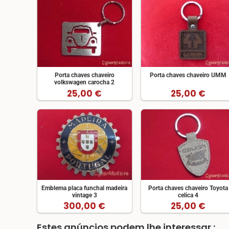
Porta chaves chaveiro
Porta chaves chaveiro UMM
volkswagen carocha 2
25,00 €
25,00 €
Emblema placa funchal madeira
Porta chaves chaveiro Toyota
vintage 3
celica 4
300,00 €
25,00 €
Estes anúncios podem lhe interessar :