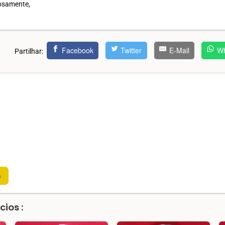
iosamente,
Facebook
Twitter
E-Mail
Wh
Partilhar:
m
ios :