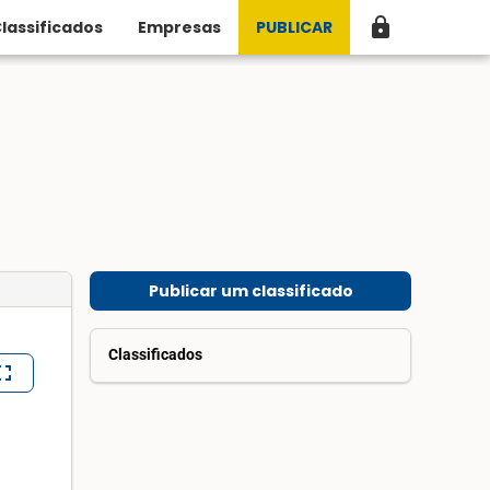
lock
lassificados
Empresas
PUBLICAR
Publicar um classificado
Classificados
lscreen