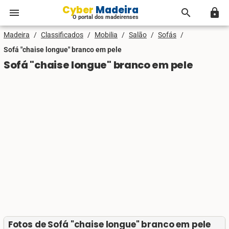
Cyber Madeira
menu
search
lock
O portal dos madeirenses
Madeira
/
Classificados
/
Mobilia
/
Salão
/
Sofás
/
Sofá "chaise longue" branco em pele
Sofá "chaise longue" branco em pele
Fotos de Sofá "chaise longue" branco em pele