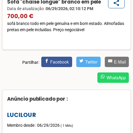
Sofá "chaise longue" branco em pele
share
Data de atualização :
06/29/2026, 02:10:12 PM
700,00 €
sofá branco todo em pele genuína e em bom estado. Almofadas
pretas em pele incluídas. Preço negociável
Facebook
Twitter
E-Mail
Partilhar:
WhatsApp
Anúncio publicado por :
LUCILOUR
Membro desde : 06/29/2026
(
1 Mês
)