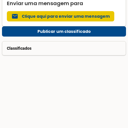
Enviar uma mensagem para
mail
Clique aqui para enviar uma mensagem
Publicar um classificado
Classificados