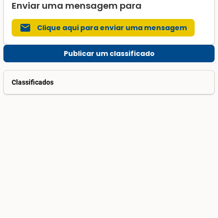
Enviar uma mensagem para
mail
Clique aqui para enviar uma mensagem
Publicar um classificado
Classificados