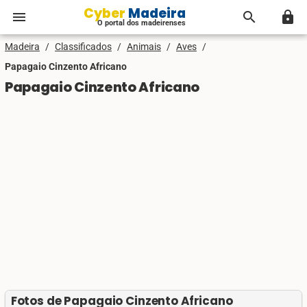
Cyber Madeira
menu
search
lock
O portal dos madeirenses
Madeira
/
Classificados
/
Animais
/
Aves
/
Papagaio Cinzento Africano
Papagaio Cinzento Africano
Fotos de Papagaio Cinzento Africano