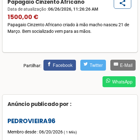
Papagaio Cinzento Africano
share
Data de atualização :
06/26/2026, 11:26:26 AM
1500,00 €
Papagaio Cinzento Africano criado à mão macho nasceu 21 de
Março. Bem socializado vem para as mãos.
Facebook
Twitter
E-Mail
Partilhar:
WhatsApp
Anúncio publicado por :
PEDROVIEIRA96
Membro desde : 06/20/2026
(
1 Mês
)