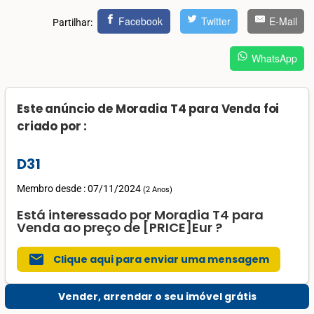
Facebook
Twitter
E-Mail
Partilhar:
WhatsApp
Este anúncio de Moradia T4 para Venda foi
criado por :
D31
Membro desde : 07/11/2024
(
2 Anos
)
Está interessado por Moradia T4 para
Venda ao preço de [PRICE]Eur ?
mail
Clique aqui para enviar uma mensagem
Vender, arrendar o seu imóvel grátis