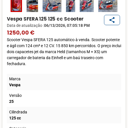
Vespa SFERA 125 125 cc Scooter
share
Data de atualização :
06/13/2026, 07:05:18 PM
1250,00 €
Scooter Vespa SFERA 125 automático à venda. Scooter potente
e ágil com 124 cm³ e 12 CV. 15 850 km percorridos. O preço inclui
dois capacetes jet da marca Held (tamanhos M + XS) um
carregador de bateria da Einhell e um baú traseiro com
fechadura.
Marca
Vespa
Versão
25
Cilindrada
125 cc