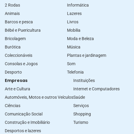
2 Rodas
Informática
Animais
Lazeres
Barcos e pesca
Livros
Bébé e Puericultura
Mobilia
Bricolagem
Moda e Beleza
Burótica
Música
Coleccionáveis
Plantas e jardinagem
Consolas e Jogos
Som
Desporto
Telefonia
Empresas
Instituições
Arte e Cultura
Internet e Computadores
Automóveis, Motos e outros Veículos
Saúde
Ciências
Serviços
Comunicação Social
Shopping
Construção e Imobiliário
Turismo
Desportos e lazeres