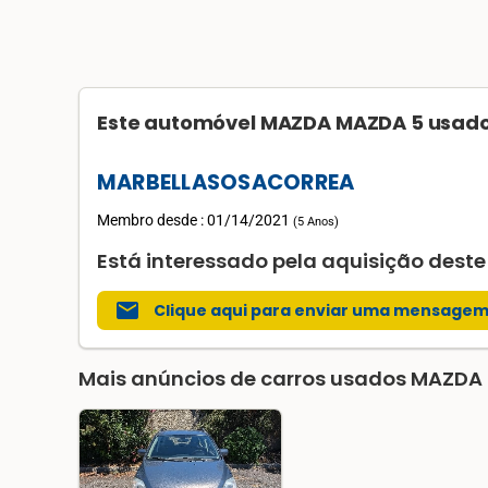
Este automóvel MAZDA MAZDA 5 usado 
MARBELLASOSACORREA
Membro desde : 01/14/2021
(
5 Anos
)
Está interessado pela aquisição des
mail
Clique aqui para enviar uma mensage
Mais anúncios de carros usados MAZDA 