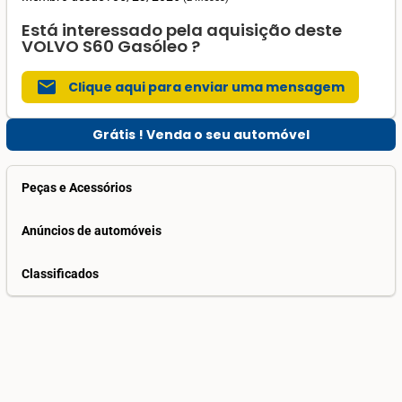
Está interessado pela aquisição deste
VOLVO S60 Gasóleo ?
mail
Clique aqui para enviar uma mensagem
Grátis ! Venda o seu automóvel
Peças e Acessórios
Anúncios de automóveis
Classificados