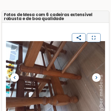
Fotos de Mesa com 6 cadeiras extensível
robusta e de boa qualidade
share
fullscreen
chevron_left
chevron_right