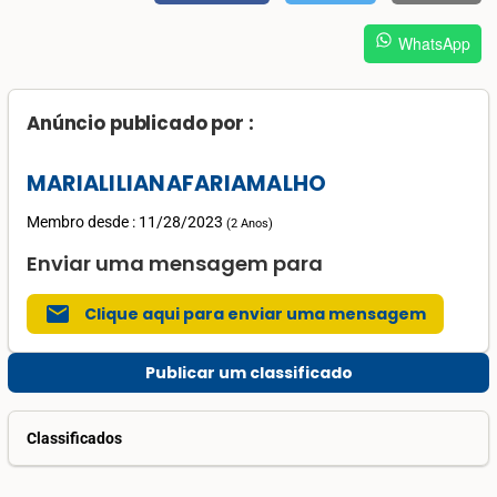
WhatsApp
Anúncio publicado por :
MARIALILIANAFARIAMALHO
Membro desde : 11/28/2023
(
2 Anos
)
Enviar uma mensagem para
mail
Clique aqui para enviar uma mensagem
Publicar um classificado
Classificados