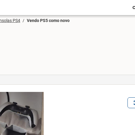
C
nsolas PS4
/
Vendo PS5 como novo
ful