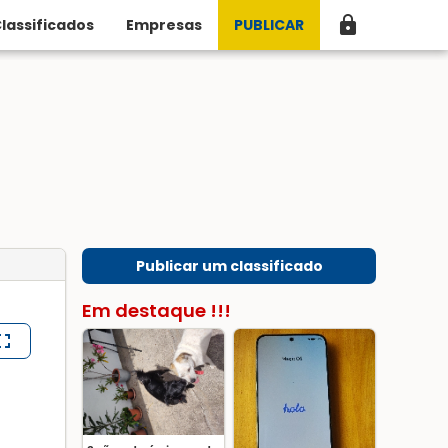
lock
lassificados
Empresas
PUBLICAR
Publicar um classificado
Em destaque !!!
lscreen