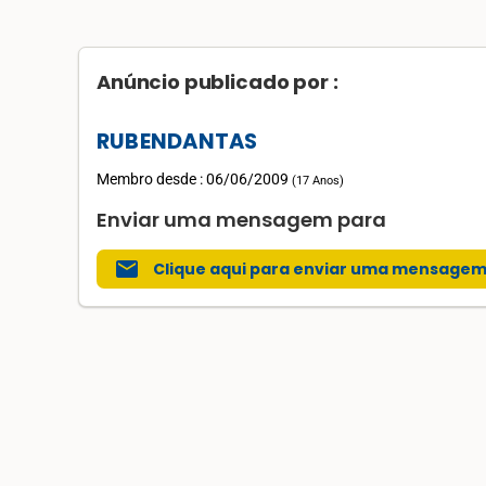
Anúncio publicado por :
RUBENDANTAS
Membro desde : 06/06/2009
(
17 Anos
)
Enviar uma mensagem para
mail
Clique aqui para enviar uma mensage