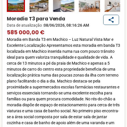
Moradia T3 para Venda
share
Data de atualização :
08/06/2026, 08:16:26 AM
585 000,00 €
Moradia em Banda T3 em Machico – Luz Natural Vista Mar e
Excelente Localização Apresentamos esta moradia em banda T3
localizada em Machico inserida numa rua com pouco trânsito
ideal para quem valoriza tranquilidade e qualidade de vida. A
cerca de 13 minutos a pé da praia de Machico e apenas a 5
minutos de carro do centro esta propriedade beneficia de uma
localização prática numa das poucas zonas da ilha com terreno
plano facilitando o dia a dia. Machico destaca-se pela
proximidade a supermercados escolas farmácias restaurantes e
serviços essenciais tornando-se uma excelente escolha para
famílias ou para quem procura comodidade. No rés-do-chão a
moradia dispõe de espaço de estacionamento para cerca de três
viaturas e uma casa de banho social. No primeiro piso encontra-
se a área social composta por sala de estar sala de jantar
cozinha e casa de banho de apoio além de uma varanda e um