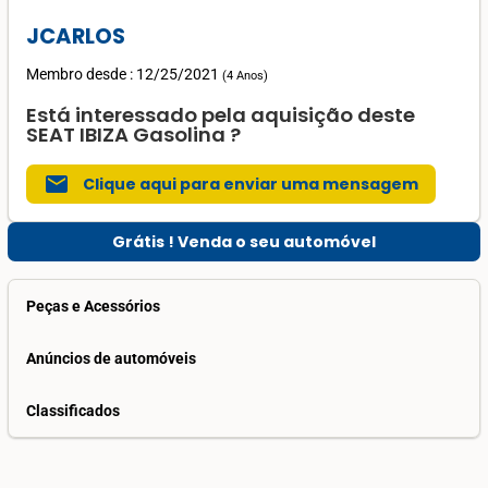
JCARLOS
Membro desde : 12/25/2021
(
4 Anos
)
Está interessado pela aquisição deste
SEAT IBIZA Gasolina ?
mail
Clique aqui para enviar uma mensagem
Grátis ! Venda o seu automóvel
Peças e Acessórios
Anúncios de automóveis
Classificados