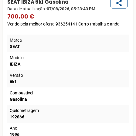
SEAT IBIZA 6k1 Gasolina
share
Data de atualização :
07/08/2026, 05:23:43 PM
700,00 €
Vendo pela melhor oferta 936254141 Carro trabalha e anda
Marca
SEAT
Modelo
IBIZA
Versão
6k1
Combustível
Gasolina
Quilometragem
192866
Ano
1996