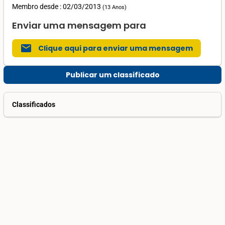
Membro desde : 02/03/2013
(
13 Anos
)
Enviar uma mensagem para
mail
Clique aqui para enviar uma mensagem
Publicar um classificado
Classificados