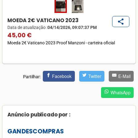
MOEDA 2€ VATICANO 2023
share
Data de atualização :
04/14/2026, 09:07:37 PM
45,00 €
Moeda 2€ Vaticano 2023 Proof Manzoni - carteira oficial
Facebook
Twitter
E-Mail
Partilhar:
WhatsApp
Anúncio publicado por :
GANDESCOMPRAS