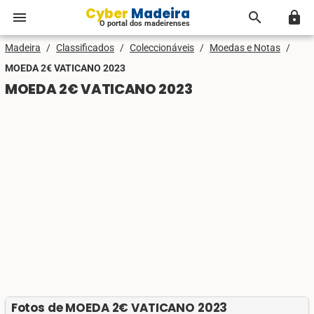
Cyber Madeira
menu
search
lock
O portal dos madeirenses
Madeira
/
Classificados
/
Coleccionáveis
/
Moedas e Notas
/
MOEDA 2€ VATICANO 2023
MOEDA 2€ VATICANO 2023
Fotos de MOEDA 2€ VATICANO 2023