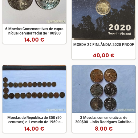
6 Moedas Comemorativas de cupro
níquel de valor facial de 100$00
14,00 €
MOEDA 2€ FINLÂNDIA 2020 PROOF
40,00 €
Moedas de Republica de $50 (50
3 Moedas comemorativas de
centavos) e 1 escudo de 1969 a
200$00- João Rodrigues Cabrilho,
1979.
Colombo e Portugal e Novo Mundo
14,00 €
8,00 €