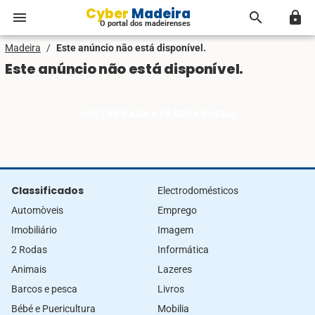
Cyber Madeira
menu
search
lock
O portal dos madeirenses
Madeira
/
Este anúncio não está disponível.
Este anúncio não está disponível.
VOLTAR PARA A PÁGINA INICIAL
Classificados
Electrodomésticos
Automòveis
Emprego
Imobiliário
Imagem
2 Rodas
Informática
Animais
Lazeres
Barcos e pesca
Livros
Bébé e Puericultura
Mobilia