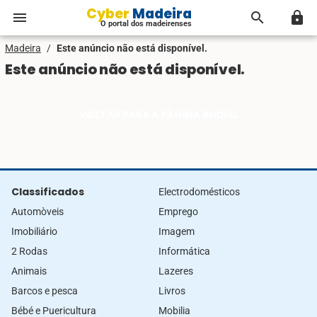
Cyber Madeira
menu
search
lock
O portal dos madeirenses
Madeira
/
Este anúncio não está disponível.
Este anúncio não está disponível.
VOLTAR PARA A PÁGINA INICIAL
Classificados
Electrodomésticos
Automòveis
Emprego
Imobiliário
Imagem
2 Rodas
Informática
Animais
Lazeres
Barcos e pesca
Livros
Bébé e Puericultura
Mobilia