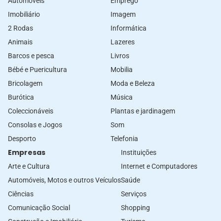
Automòveis
Emprego
Imobiliário
Imagem
2 Rodas
Informática
Animais
Lazeres
Barcos e pesca
Livros
Bébé e Puericultura
Mobilia
Bricolagem
Moda e Beleza
Burótica
Música
Coleccionáveis
Plantas e jardinagem
Consolas e Jogos
Som
Desporto
Telefonia
Empresas
Instituições
Arte e Cultura
Internet e Computadores
Automóveis, Motos e outros Veículos
Saúde
Ciências
Serviços
Comunicação Social
Shopping