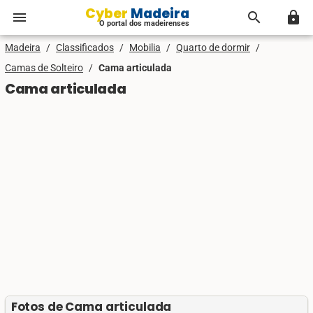
Cyber Madeira
menu
search
lock
O portal dos madeirenses
Madeira
/
Classificados
/
Mobilia
/
Quarto de dormir
/
Camas de Solteiro
/
Cama articulada
Cama articulada
Fotos de Cama articulada