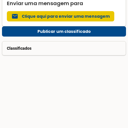
Enviar uma mensagem para
mail
Clique aqui para enviar uma mensagem
Publicar um classificado
Classificados