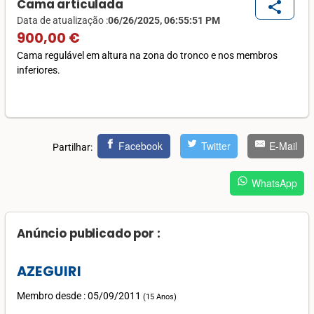
Cama articulada
share
Data de atualização :
06/26/2025, 06:55:51 PM
900,00 €
Cama regulável em altura na zona do tronco e nos membros
inferiores.
Facebook
Twitter
E-Mail
Partilhar:
WhatsApp
Anúncio publicado por :
AZEGUIRI
Membro desde : 05/09/2011
(
15 Anos
)