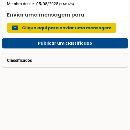
Membro desde : 05/08/2025
(
3 Mêses
)
Enviar uma mensagem para
mail
Clique aqui para enviar uma mensagem
Publicar um classificado
Classificados