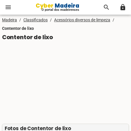
Cyber Madeira
menu
search
lock
O portal dos madeirenses
Madeira
/
Classificados
/
Acessórios diversos de limpeza
/
Contentor de lixo
Contentor de lixo
Fotos de Contentor de lixo