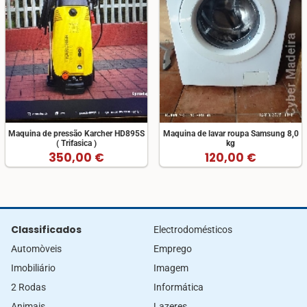
Maquina de pressão Karcher HD895S
Maquina de lavar roupa Samsung 8,0
( Trifasica )
kg
350,00 €
120,00 €
Classificados
Electrodomésticos
Automòveis
Emprego
Imobiliário
Imagem
2 Rodas
Informática
Animais
Lazeres