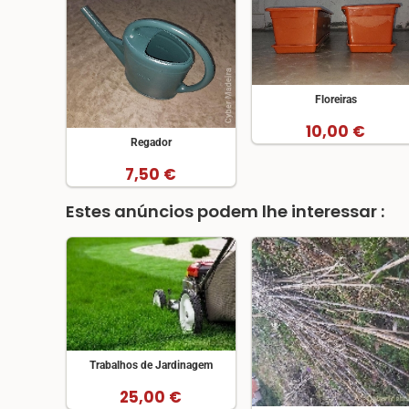
Floreiras
10,00 €
Regador
7,50 €
Estes anúncios podem lhe interessar :
Trabalhos de Jardinagem
25,00 €