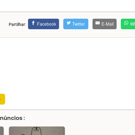
Facebook
Twitter
E-Mail
Wh
Partilhar:
m
núncios :