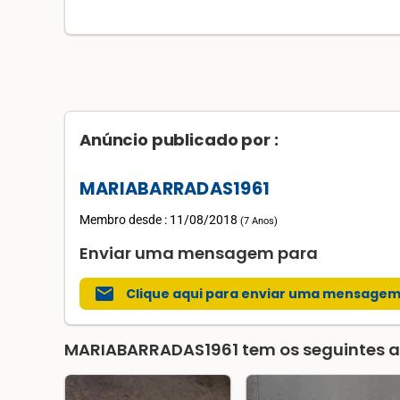
Anúncio publicado por :
MARIABARRADAS1961
Membro desde : 11/08/2018
(
7 Anos
)
Enviar uma mensagem para
mail
Clique aqui para enviar uma mensage
MARIABARRADAS1961
tem os seguintes a