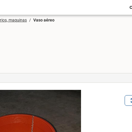
C
rios, maquinas
/
Vaso aéreo
ful