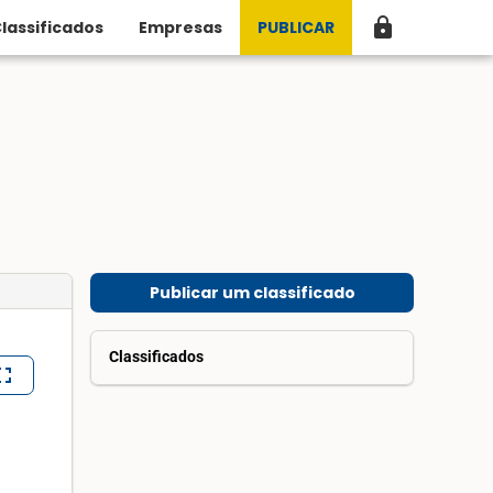
lock
lassificados
Empresas
PUBLICAR
Publicar um classificado
Classificados
lscreen