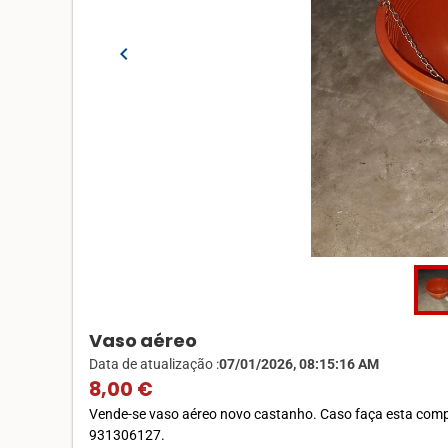
chevron_left
Vaso aéreo
Data de atualização :
07/01/2026, 08:15:16 AM
8,00 €
Vende-se vaso aéreo novo castanho. Caso faça esta compr
931306127.