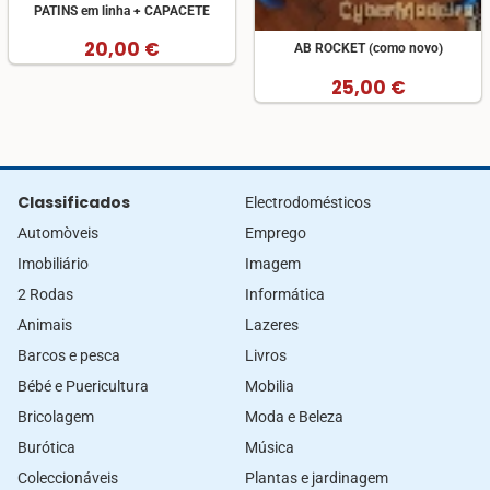
PATINS em linha + CAPACETE
20,00 €
AB ROCKET (como novo)
25,00 €
Classificados
Electrodomésticos
Automòveis
Emprego
Imobiliário
Imagem
2 Rodas
Informática
Animais
Lazeres
Barcos e pesca
Livros
Bébé e Puericultura
Mobilia
Bricolagem
Moda e Beleza
Burótica
Música
Coleccionáveis
Plantas e jardinagem