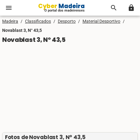
Cyber Madeira
menu
search
lock
O portal dos madeirenses
Madeira
/
Classificados
/
Desporto
/
Material Desportivo
/
Novablast 3, N° 43,5
Novablast 3, N° 43,5
Fotos de Novablast 3, N° 43,5