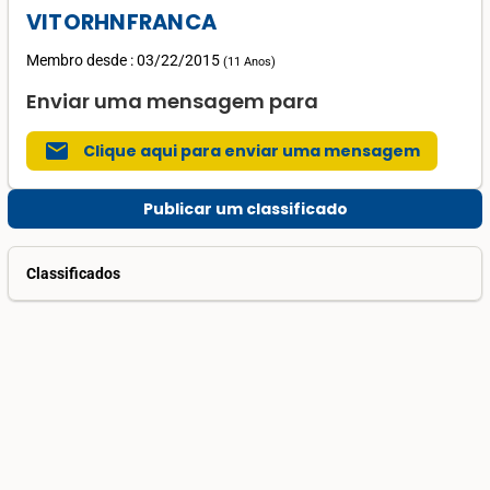
VITORHNFRANCA
Membro desde : 03/22/2015
(
11 Anos
)
Enviar uma mensagem para
mail
Clique aqui para enviar uma mensagem
Publicar um classificado
Classificados