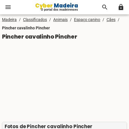
Cyber Madeira
menu
search
lock
O portal dos madeirenses
Madeira
/
Classificados
/
Animais
/
Espaço canino
/
Cães
/
Pincher cavalinho Pincher
Pincher cavalinho Pincher
Fotos de Pincher cavalinho Pincher