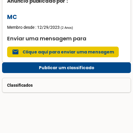
Anúncio publicado por :
MC
Membro desde : 12/29/2023
(
2 Anos
)
Enviar uma mensagem para
mail
Clique aqui para enviar uma mensagem
Publicar um classificado
Classificados