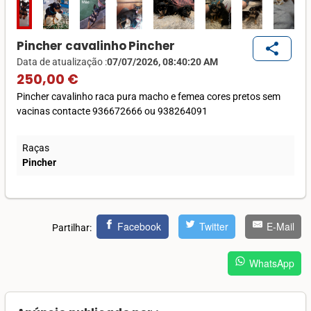
Pincher cavalinho Pincher
share
Data de atualização :
07/07/2026, 08:40:20 AM
250,00 €
Pincher cavalinho raca pura macho e femea cores pretos sem
vacinas contacte 936672666 ou 938264091
Raças
Pincher
Facebook
Twitter
E-Mail
Partilhar:
WhatsApp