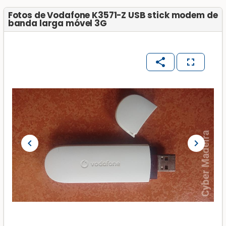
Fotos de Vodafone K3571-Z USB stick modem de
banda larga móvel 3G
share
fullscreen
chevron_left
chevron_right