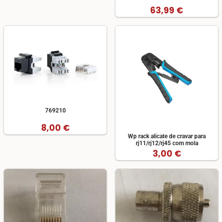
63,99 €
769210
8,00 €
Wp rack alicate de cravar para
rj11/rj12/rj45 com mola
3,00 €