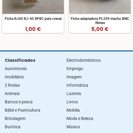
Ficha RJ45 RJ-45 8P8C para cravar
Ficha adaptadora PL259 macho BNC
fêmea
1,00 €
5,00 €
Classificados
Electrodomésticos
Automòveis
Emprego
Imobiliário
Imagem
2 Rodas
Informática
Animais
Lazeres
Barcos e pesca
Livros
Bébé e Puericultura
Mobilia
Bricolagem
Moda e Beleza
Burótica
Música