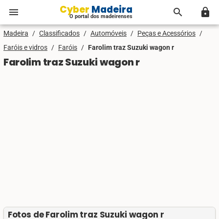
Cyber Madeira
menu
search
lock
O portal dos madeirenses
Madeira
/
Classificados
/
Automóveis
/
Peças e Acessórios
/
Faróis e vidros
/
Faróis
/
Farolim traz Suzuki wagon r
Farolim traz Suzuki wagon r
Fotos de Farolim traz Suzuki wagon r