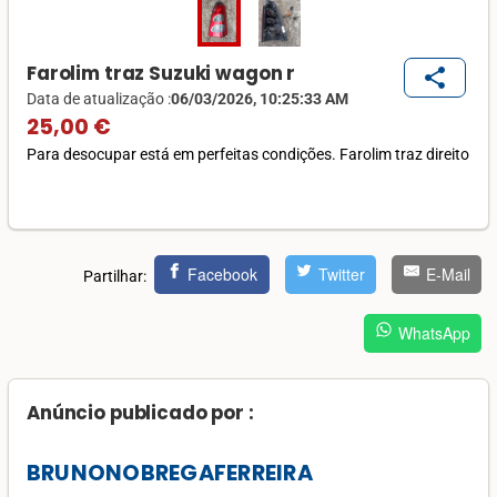
Farolim traz Suzuki wagon r
share
Data de atualização :
06/03/2026, 10:25:33 AM
25,00 €
Para desocupar está em perfeitas condições. Farolim traz direito
Facebook
Twitter
E-Mail
Partilhar:
WhatsApp
Anúncio publicado por :
BRUNONOBREGAFERREIRA