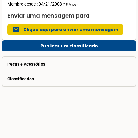
Membro desde : 04/21/2008
(
18 Anos
)
Enviar uma mensagem para
mail
Clique aqui para enviar uma mensagem
Publicar um classificado
Peças e Acessórios
Classificados