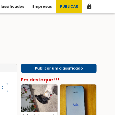
lock
lassificados
Empresas
PUBLICAR
Publicar um classificado
Em destaque !!!
lscreen