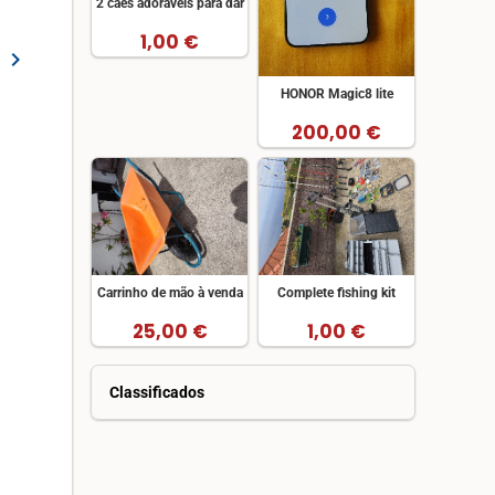
2 cães adoráveis para dar
1,00 €
chevron_right
HONOR Magic8 lite
200,00 €
Carrinho de mão à venda
Complete fishing kit
25,00 €
1,00 €
Classificados