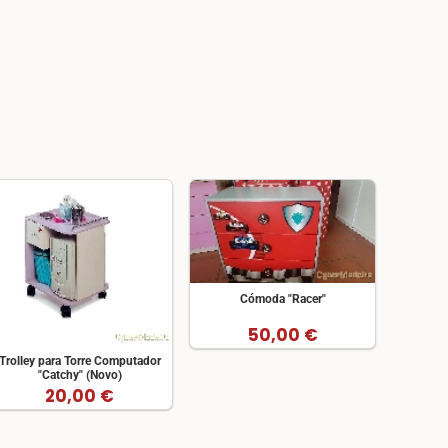
Cómoda "Racer"
50,00 €
Trolley para Torre Computador
"Catchy" (Novo)
20,00 €