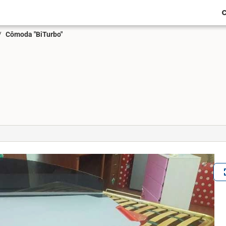
C
/
Cômoda "BiTurbo"
ful