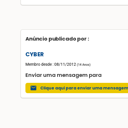
Anúncio publicado por :
CYBER
Membro desde : 08/11/2012
(
14 Anos
)
Enviar uma mensagem para
mail
Clique aqui para enviar uma mensage