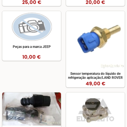
2.5D/2.5TD
25,00 €
20,00 €
Peças para a marca JEEP
10,00 €
Sensor temperatura do líquido de
refrigeração aplicação/LAND ROVER
49,00 €