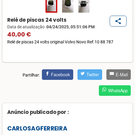
Relé de piscas 24 volts
share
Data de atualização :
04/24/2025, 05:51:06 PM
40,00 €
Relé de piscas 24 volts original Volvo Novo Ref.10 88 787
Facebook
Twitter
E-Mail
Partilhar:
WhatsApp
Anúncio publicado por :
CARLOSAGFERREIRA