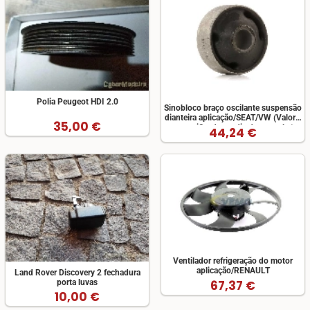
Polia Peugeot HDI 2.0
Sinobloco braço oscilante suspensão
dianteira aplicação/SEAT/VW (Valor a
35,00 €
ser verificado no dia da consulta)
44,24 €
Ventilador refrigeração do motor
aplicação/RENAULT
Land Rover Discovery 2 fechadura
67,37 €
porta luvas
10,00 €