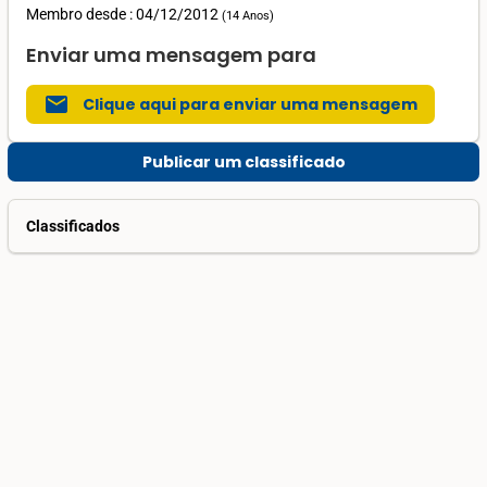
Membro desde : 04/12/2012
(
14 Anos
)
Enviar uma mensagem para
mail
Clique aqui para enviar uma mensagem
Publicar um classificado
Classificados