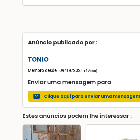
Anúncio publicado por :
TONIO
Membro desde : 09/19/2021
(
4 Anos
)
Enviar uma mensagem para
mail
Clique aqui para enviar uma mensage
Estes anúncios podem lhe interessar :