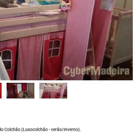
 do Colchão (Lusocolchão - verão/inverno).