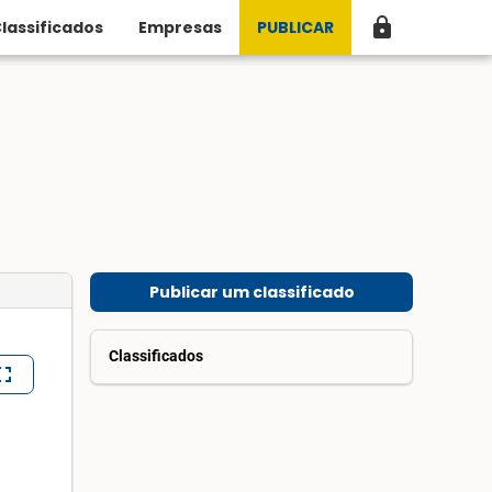
lock
lassificados
Empresas
PUBLICAR
Publicar um classificado
Classificados
lscreen