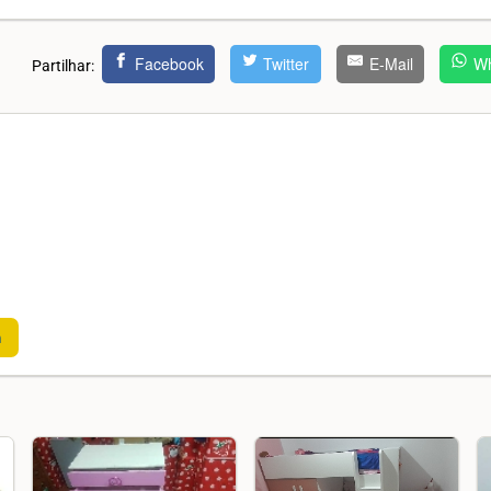
Facebook
Twitter
E-Mail
Wh
Partilhar:
m