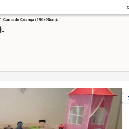
C
/
Cama de Criança (190x90cm).
.
ful