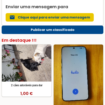
Enviar uma mensagem para
mail
Clique aqui para enviar uma mensagem
Publicar um classificado
Em destaque !!!
2 cães adoráveis para dar
1,00 €