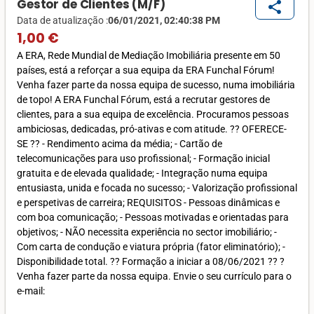
Gestor de Clientes (M/F)
share
Data de atualização :
06/01/2021, 02:40:38 PM
1,00 €
A ERA, Rede Mundial de Mediação Imobiliária presente em 50
países, está a reforçar a sua equipa da ERA Funchal Fórum!
Venha fazer parte da nossa equipa de sucesso, numa imobiliária
de topo! A ERA Funchal Fórum, está a recrutar gestores de
clientes, para a sua equipa de excelência. Procuramos pessoas
ambiciosas, dedicadas, pró-ativas e com atitude. ?? OFERECE-
SE ?? - Rendimento acima da média; - Cartão de
telecomunicações para uso profissional; - Formação inicial
gratuita e de elevada qualidade; - Integração numa equipa
entusiasta, unida e focada no sucesso; - Valorização profissional
e perspetivas de carreira; REQUISITOS - Pessoas dinâmicas e
com boa comunicação; - Pessoas motivadas e orientadas para
objetivos; - NÃO necessita experiência no sector imobiliário; -
Com carta de condução e viatura própria (fator eliminatório); -
Disponibilidade total. ?? Formação a iniciar a 08/06/2021 ?? ?
Venha fazer parte da nossa equipa. Envie o seu currículo para o
e-mail: