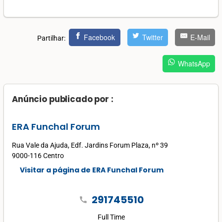
Facebook
Twitter
E-Mail
Partilhar:
WhatsApp
Anúncio publicado por :
ERA Funchal Forum
Rua Vale da Ajuda, Edf. Jardins Forum Plaza, nº 39
9000-116 Centro
Visitar a página de ERA Funchal Forum
291745510
call
Full Time