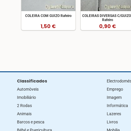
COLEIRA COM GUIZO Rafeiro
COLEIRAS DIVERSAS C/GUIZ
Rafeiro
1,50 €
0,90 €
Classificados
Electrodomés
Automòveis
Emprego
Imobiliário
Imagem
2 Rodas
Informática
Animais
Lazeres
Barcos e pesca
Livros
Bébé e Puericultura
Mobilia