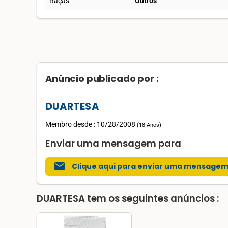
Raças
Outros
Anúncio publicado por :
DUARTESA
Membro desde : 10/28/2008
(
18 Anos
)
Enviar uma mensagem para
mail
Clique aqui para enviar uma mensage
DUARTESA
tem os seguintes anúncios :