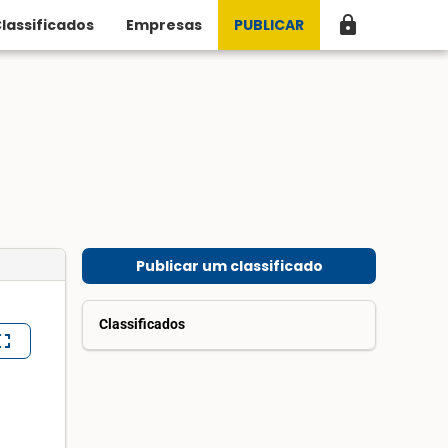
lock
lassificados
Empresas
PUBLICAR
Publicar um classificado
Classificados
lscreen