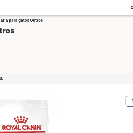
C
ária para gatos Outros
tros
os
ful