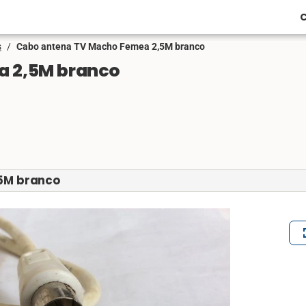
C
s
/
Cabo antena TV Macho Femea 2,5M branco
a 2,5M branco
,5M branco
ful