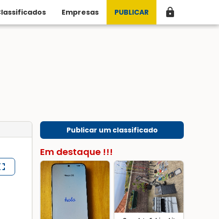
lock
lassificados
Empresas
PUBLICAR
Publicar um classificado
Em destaque !!!
lscreen