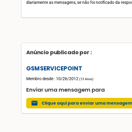
diariamente as mensagens, se não foi notificado da respos
Anúncio publicado por :
GSMSERVICEPOINT
Membro desde : 10/26/2012
(
13 Anos
)
Enviar uma mensagem para
mail
Clique aqui para enviar uma mensage