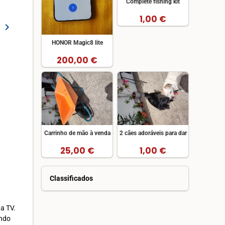
Complete fishing kit
1,00 €
chevron_right
HONOR Magic8 lite
200,00 €
Carrinho de mão à venda
2 cães adoráveis para dar
25,00 €
1,00 €
Classificados
a TV.
ondo