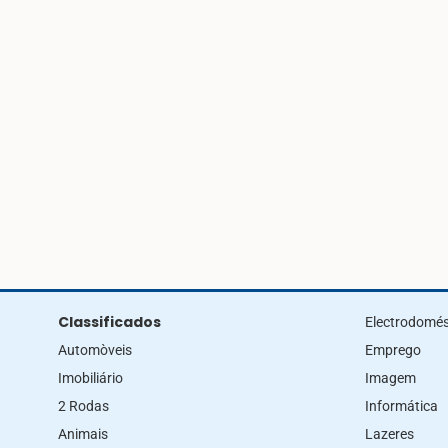
Classificados
Electrodomés
Automòveis
Emprego
Imobiliário
Imagem
2 Rodas
Informática
Animais
Lazeres