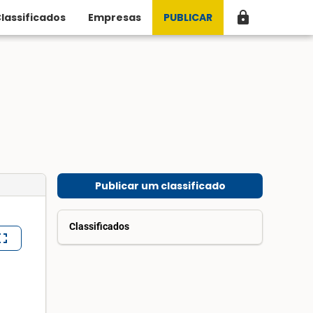
lock
lassificados
Empresas
PUBLICAR
Publicar um classificado
Classificados
lscreen