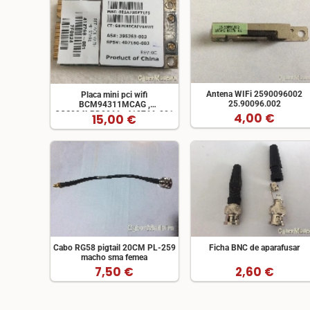
Antena WIFi 2590096002
Placa mini pci wifi
25.90096.002
BCM94311MCAG ,
CCS094LPD0066 , 412766-001
4,00 €
15,00 €
Cabo RG58 pigtail 20CM PL-259
Ficha BNC de aparafusar
macho sma femea
7,50 €
2,60 €