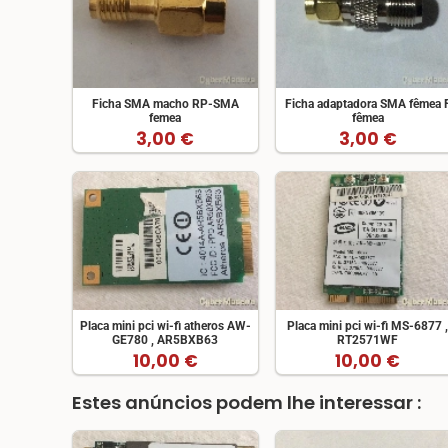
Ficha SMA macho RP-SMA
Ficha adaptadora SMA fêmea 
femea
fêmea
3,00 €
3,00 €
Placa mini pci wi-fi atheros AW-
Placa mini pci wi-fi MS-6877 
GE780 , AR5BXB63
RT2571WF
10,00 €
10,00 €
Estes anúncios podem lhe interessar :