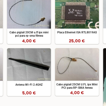
Cabo pigtail 20CM u.fl ipx mini
Placa Ethernet ISA RTL8019AS
pci para rp-sma fêmea
4,00 €
25,00 €
Cabo pigtail 25CM U.FL ipx Mini
Antena WI-FI 2.4GHZ
PCI para RP-SMA femea
4,00 €
5,00 €