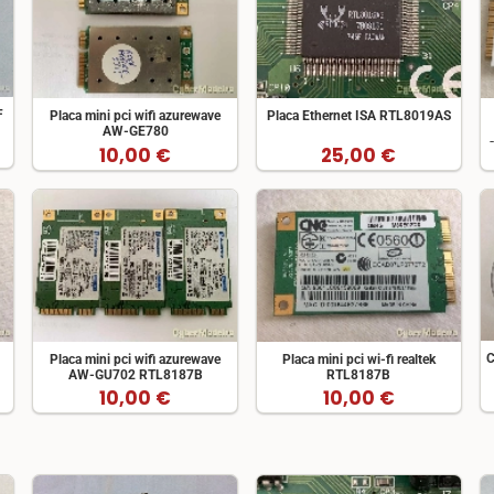
F
Placa mini pci wifi azurewave
Placa Ethernet ISA RTL8019AS
AW-GE780
10,00 €
25,00 €
C
,
Placa mini pci wifi azurewave
Placa mini pci wi-fi realtek
AW-GU702 RTL8187B
RTL8187B
10,00 €
10,00 €