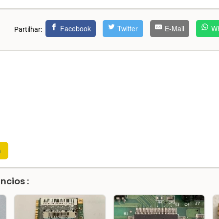
Facebook
Twitter
E-Mail
Wh
Partilhar:
m
ncios :