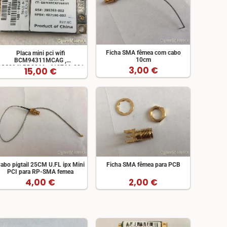
Ficha SMA fêmea com cabo
Placa mini pci wifi
10cm
BCM94311MCAG ,
CCS094LPD0066 , 412766-001
3,00 €
15,00 €
abo pigtail 25CM U.FL ipx Mini
Ficha SMA fêmea para PCB
PCI para RP-SMA femea
4,00 €
2,00 €