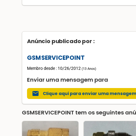
Anúncio publicado por :
GSMSERVICEPOINT
Membro desde : 10/26/2012
(
13 Anos
)
Enviar uma mensagem para
mail
Clique aqui para enviar uma mensage
GSMSERVICEPOINT
tem os seguintes anú