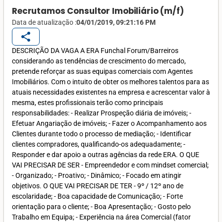
Recrutamos Consultor Imobiliário (m/f)
Data de atualização :
04/01/2019, 09:21:16 PM
share
DESCRIÇÃO DA VAGA A ERA Funchal Forum/Barreiros
considerando as tendências de crescimento do mercado,
pretende reforçar as suas equipas comerciais com Agentes
Imobiliários. Com o intuito de obter os melhores talentos para as
atuais necessidades existentes na empresa e acrescentar valor à
mesma, estes profissionais terão como principais
responsabilidades: - Realizar Prospeção diária de imóveis; -
Efetuar Angariação de imóveis; - Fazer o Acompanhamento aos
Clientes durante todo o processo de mediação; - Identificar
clientes compradores, qualificando-os adequadamente; -
Responder e dar apoio a outras agências da rede ERA. O QUE
VAI PRECISAR DE SER - Empreendedor e com mindset comercial;
- Organizado; - Proativo; - Dinâmico; - Focado em atingir
objetivos. O QUE VAI PRECISAR DE TER - 9º / 12º ano de
escolaridade; - Boa capacidade de Comunicação; - Forte
orientação para o cliente; - Boa Apresentação; - Gosto pelo
Trabalho em Equipa; - Experiência na área Comercial (fator