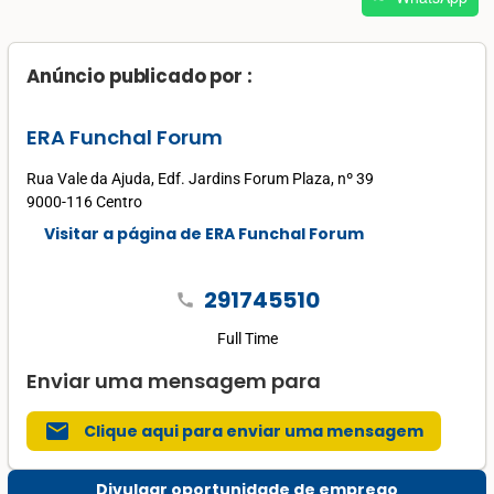
Anúncio publicado por :
ERA Funchal Forum
Rua Vale da Ajuda, Edf. Jardins Forum Plaza, nº 39
9000-116 Centro
Visitar a página de ERA Funchal Forum
291745510
call
Full Time
Enviar uma mensagem para
mail
Clique aqui para enviar uma mensagem
Divulgar oportunidade de emprego