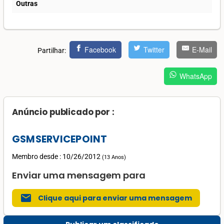
Outras
Facebook
Twitter
E-Mail
Partilhar:
WhatsApp
Anúncio publicado por :
GSMSERVICEPOINT
Membro desde : 10/26/2012
(
13 Anos
)
Enviar uma mensagem para
mail
Clique aqui para enviar uma mensagem