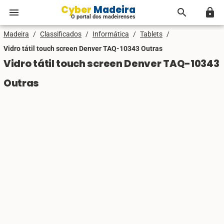
Cyber Madeira
menu
search
lock
O portal dos madeirenses
Madeira
/
Classificados
/
Informática
/
Tablets
/
Vidro tátil touch screen Denver TAQ-10343 Outras
Vidro tátil touch screen Denver TAQ-10343
Outras