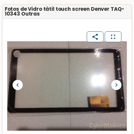
Fotos de Vidro tátil touch screen Denver TAQ-
10343 Outras
share
fullscreen
chevron_left
chevron_right