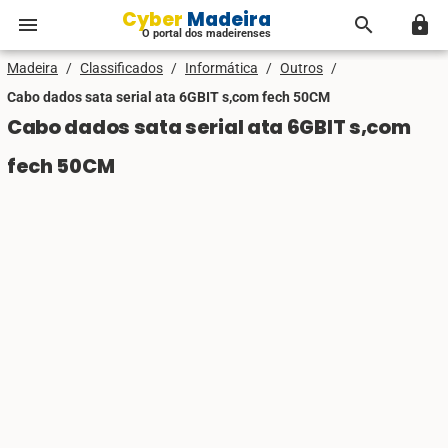
Cyber Madeira
menu
search
lock
O portal dos madeirenses
Madeira
/
Classificados
/
Informática
/
Outros
/
Cabo dados sata serial ata 6GBIT s,com fech 50CM
Cabo dados sata serial ata 6GBIT s,com
fech 50CM