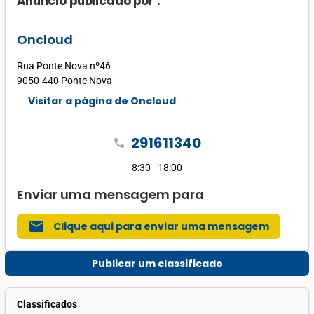
Anúncio publicado por :
Oncloud
Rua Ponte Nova nº46
9050-440 Ponte Nova
Visitar a página de Oncloud
291611340
call
8:30 - 18:00
Enviar uma mensagem para
mail
Clique aqui para enviar uma mensagem
Publicar um classificado
Classificados