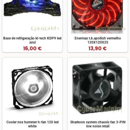
Base de refrigeração kl-tech KDP9 led
Enermax t.b.apollish vermelho
azul
120X120X25
16,00 €
13,90 €
Cooler nox hummer h-fan 120 led
Sharkoon system chassis fan 3-PIN
white
low noise retail