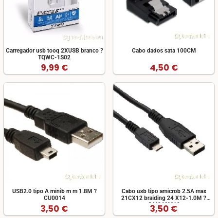
Carregador usb tooq 2XUSB branco ?
Cabo dados sata 100CM
TQWC-1S02
9,99 €
4,50 €
USB2.0 tipo A minib m m 1.8M ?
Cabo usb tipo amicrob 2.5A max
CU0014
21CX12 braiding 24 X12-1.0M ?
CAI069M10
3,50 €
3,50 €