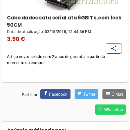
Cabo dados sata serial ata 6GBIT s,com fech
50CM
Data de atualização :
02/15/2018, 12:44:36 PM
3,90 €
share
Artigo novo/ selado com 2 anos de garantia a partir do
momento da compra.
Facebook
Twitter
E-Mail
Partilhar:
WhatsApp