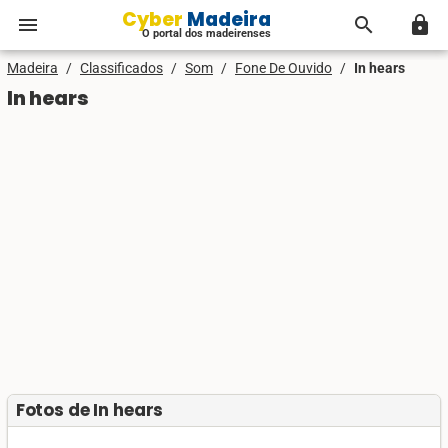
Cyber Madeira
menu
search
lock
O portal dos madeirenses
Madeira
/
Classificados
/
Som
/
Fone De Ouvido
/
In hears
In hears
Fotos de In hears