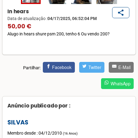
In hears
share
Data de atualização :
04/17/2025, 06:52:04 PM
50,00 €
Alugo in hears shure psm 200, tenho 6 Ou vendo 200?
Facebook
Twitter
E-Mail
Partilhar:
WhatsApp
Anúncio publicado por :
SILVAS
Membro desde : 04/12/2010
(
16 Anos
)