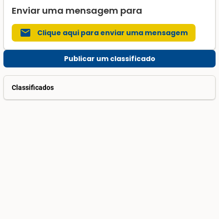
Enviar uma mensagem para
mail
Clique aqui para enviar uma mensagem
Publicar um classificado
Classificados