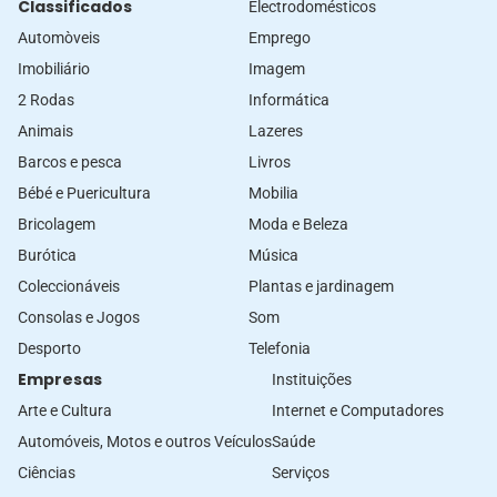
Classificados
Electrodomésticos
Automòveis
Emprego
Imobiliário
Imagem
2 Rodas
Informática
Animais
Lazeres
Barcos e pesca
Livros
Bébé e Puericultura
Mobilia
Bricolagem
Moda e Beleza
Burótica
Música
Coleccionáveis
Plantas e jardinagem
Consolas e Jogos
Som
Desporto
Telefonia
Empresas
Instituições
Arte e Cultura
Internet e Computadores
Automóveis, Motos e outros Veículos
Saúde
Ciências
Serviços