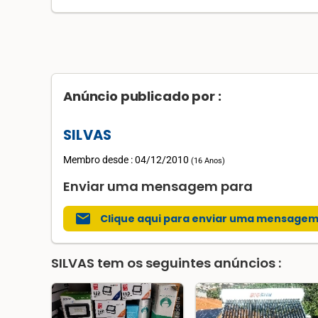
Anúncio publicado por :
SILVAS
Membro desde : 04/12/2010
(
16 Anos
)
Enviar uma mensagem para
mail
Clique aqui para enviar uma mensage
SILVAS
tem os seguintes anúncios :