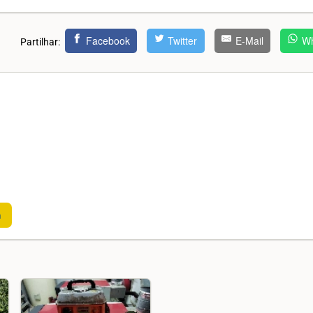
Facebook
Twitter
E-Mail
Wh
Partilhar:
m