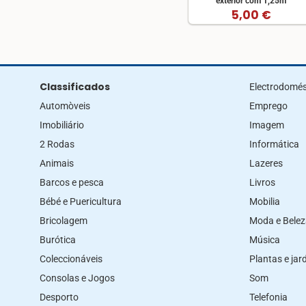
exterior com 1,25m
5,00 €
Classificados
Electrodomés
Automòveis
Emprego
Imobiliário
Imagem
2 Rodas
Informática
Animais
Lazeres
Barcos e pesca
Livros
Bébé e Puericultura
Mobilia
Bricolagem
Moda e Bele
Burótica
Música
Coleccionáveis
Plantas e ja
Consolas e Jogos
Som
Desporto
Telefonia