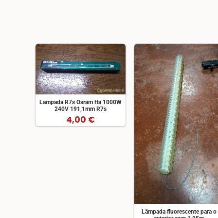
Lampada R7s Osram Ha 1000W
240V 191,1mm R7s
4,00 €
Lâmpada fluorescente para o