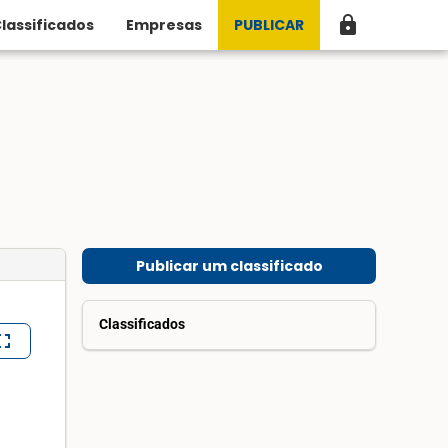
lock
lassificados
Empresas
PUBLICAR
Publicar um classificado
Classificados
lscreen