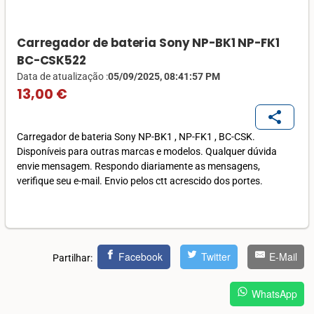
Carregador de bateria Sony NP-BK1 NP-FK1
BC-CSK522
Data de atualização :
05/09/2025, 08:41:57 PM
13,00 €
share
Carregador de bateria Sony NP-BK1 , NP-FK1 , BC-CSK.
Disponíveis para outras marcas e modelos. Qualquer dúvida
envie mensagem. Respondo diariamente as mensagens,
verifique seu e-mail. Envio pelos ctt acrescido dos portes.
Facebook
Twitter
E-Mail
Partilhar:
WhatsApp