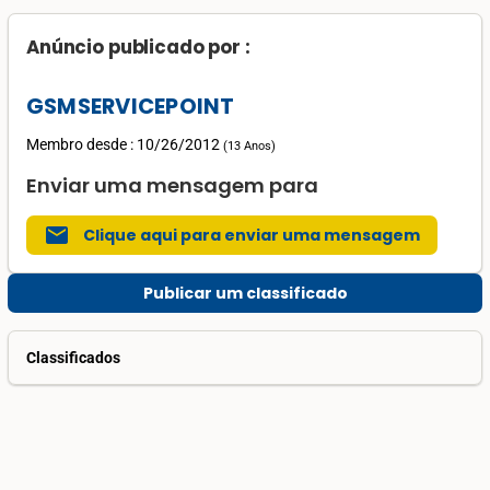
Anúncio publicado por :
GSMSERVICEPOINT
Membro desde : 10/26/2012
(
13 Anos
)
Enviar uma mensagem para
mail
Clique aqui para enviar uma mensagem
Publicar um classificado
Classificados