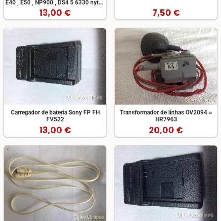
E40 , E50 , NP900 , DS4 5 6330 nytec
8210515
13,00 €
7,50 €
Carregador de bateria Sony FP FH
Transformador de linhas OV2094 =
FV522
HR7963
13,00 €
20,00 €