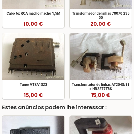
Cabo 6x RCA macho macho 1,5M
Transformador de linhas 78070 235
00
10,00 €
20,00 €
Tuner VTSA1SZ3
Transformador de linhas AT2048/11
= HR2277T8S
15,00 €
15,00 €
Estes anúncios podem lhe interessar :