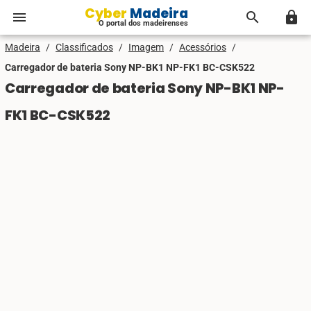
Cyber Madeira
menu
search
lock
O portal dos madeirenses
Madeira
/
Classificados
/
Imagem
/
Acessórios
/
Carregador de bateria Sony NP-BK1 NP-FK1 BC-CSK522
Carregador de bateria Sony NP-BK1 NP-
FK1 BC-CSK522