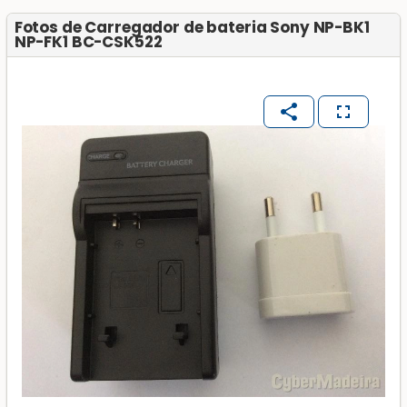
Fotos de Carregador de bateria Sony NP-BK1
NP-FK1 BC-CSK522
share
fullscreen