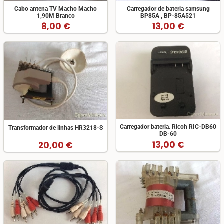
Cabo antena TV Macho Macho
Carregador de bateria samsung
1,90M Branco
BP85A , BP-85A521
8,00 €
13,00 €
Carregador bateria. Ricoh RIC-DB60
Transformador de linhas HR3218-S
DB-60
13,00 €
20,00 €