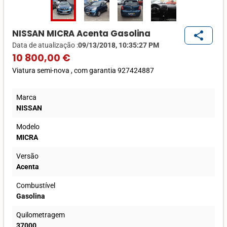
NISSAN MICRA Acenta Gasolina
share
Data de atualização :
09/13/2018, 10:35:27 PM
10 800,00 €
Viatura semi-nova , com garantia 927424887
Marca
NISSAN
Modelo
MICRA
Versão
Acenta
Combustível
Gasolina
Quilometragem
37000