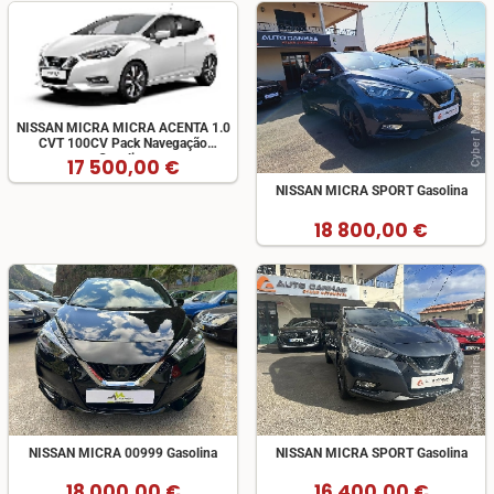
NISSAN MICRA MICRA ACENTA 1.0
CVT 100CV Pack Navegação
Gasolina
17 500,00 €
NISSAN MICRA SPORT Gasolina
18 800,00 €
NISSAN MICRA 00999 Gasolina
NISSAN MICRA SPORT Gasolina
18 000,00 €
16 400,00 €