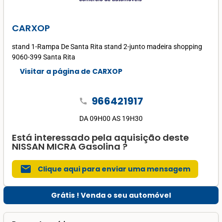
CARXOP
stand 1-Rampa De Santa Rita stand 2-junto madeira shopping
9060-399 Santa Rita
Visitar a página de CARXOP
966421917
call
DA 09H00 AS 19H30
Está interessado pela aquisição deste
NISSAN MICRA Gasolina ?
mail
Clique aqui para enviar uma mensagem
Grátis ! Venda o seu automóvel