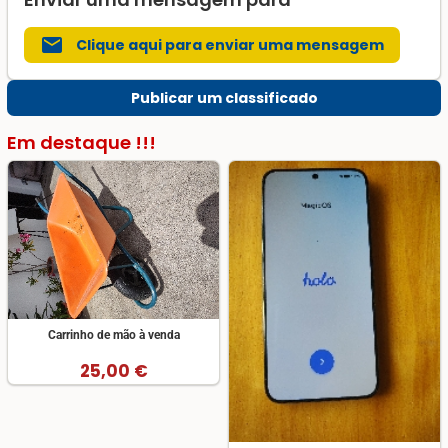
mail
Clique aqui para enviar uma mensagem
Publicar um classificado
Em destaque !!!
Carrinho de mão à venda
25,00 €